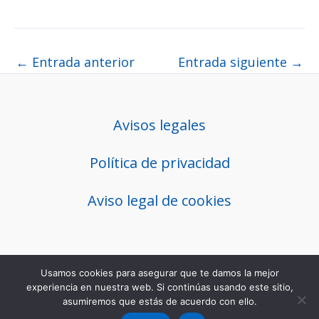
←
Entrada anterior
Entrada siguiente
→
Avisos legales
Política de privacidad
Aviso legal de cookies
Usamos cookies para asegurar que te damos la mejor
Copyright © 2026 mirosalud
experiencia en nuestra web. Si continúas usando este sitio,
asumiremos que estás de acuerdo con ello.